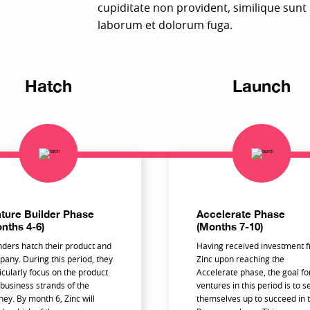
cupiditate non provident, similique sunt i
laborum et dolorum fuga.
Hatch
Launch
ture Builder Phase
Accelerate Phase
nths 4-6)
(Months 7-10)
ders hatch their product and
Having received investment 
any. During this period, they
Zinc upon reaching the
icularly focus on the product
Accelerate phase, the goal fo
business strands of the
ventures in this period is to s
ney. By month 6, Zinc will
themselves up to succeed in 