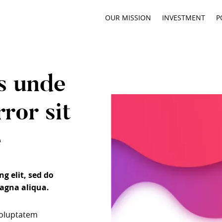
OUR MISSION
INVESTMENT
P
is unde
ror sit
e
g elit, sed do
agna aliqua.
 voluptatem