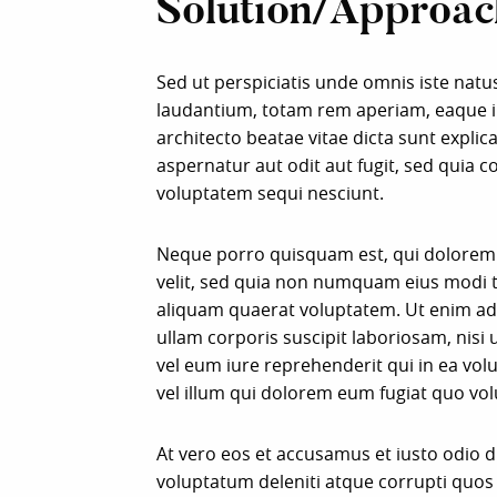
Solution/Approac
Sed ut perspiciatis unde omnis iste nat
laudantium, totam rem aperiam, eaque ips
architecto beatae vitae dicta sunt expl
aspernatur aut odit aut fugit, sed quia
voluptatem sequi nesciunt.
Neque porro quisquam est, qui dolorem i
velit, sed quia non numquam eius modi 
aliquam quaerat voluptatem. Ut enim a
ullam corporis suscipit laboriosam, nis
vel eum iure reprehenderit qui in ea vol
vel illum qui dolorem eum fugiat quo vol
At vero eos et accusamus et iusto odio 
voluptatum deleniti atque corrupti quos 