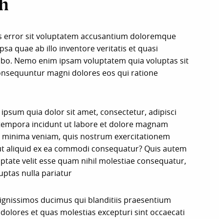
h
us error sit voluptatem accusantium doloremque
a quae ab illo inventore veritatis et quasi
icabo. Nemo enim ipsam voluptatem quia voluptas sit
 consequuntur magni dolores eos qui ratione
psum quia dolor sit amet, consectetur, adipisci
tempora incidunt ut labore et dolore magnam
d minima veniam, quis nostrum exercitationem
i ut aliquid ex ea commodi consequatur? Quis autem
uptate velit esse quam nihil molestiae consequatur,
uptas nulla pariatur
dignissimos ducimus qui blanditiis praesentium
dolores et quas molestias excepturi sint occaecati