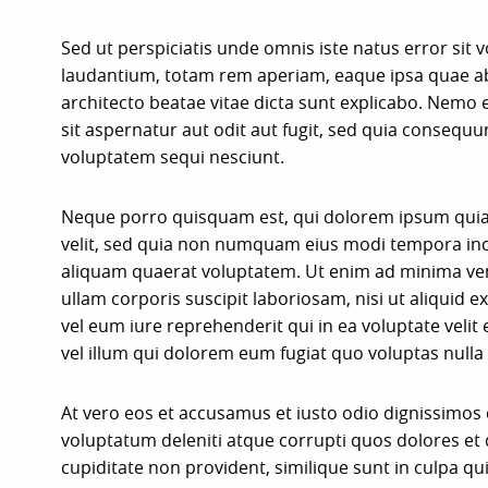
Sed ut perspiciatis unde omnis iste natus error s
laudantium, totam rem aperiam, eaque ipsa quae ab i
architecto beatae vitae dicta sunt explicabo. Nemo
sit aspernatur aut odit aut fugit, sed quia consequ
voluptatem sequi nesciunt.
Neque porro quisquam est, qui dolorem ipsum quia d
velit, sed quia non numquam eius modi tempora in
aliquam quaerat voluptatem. Ut enim ad minima ve
ullam corporis suscipit laboriosam, nisi ut aliqui
vel eum iure reprehenderit qui in ea voluptate veli
vel illum qui dolorem eum fugiat quo voluptas nulla
At vero eos et accusamus et iusto odio dignissimos
voluptatum deleniti atque corrupti quos dolores et 
cupiditate non provident, similique sunt in culpa qui 