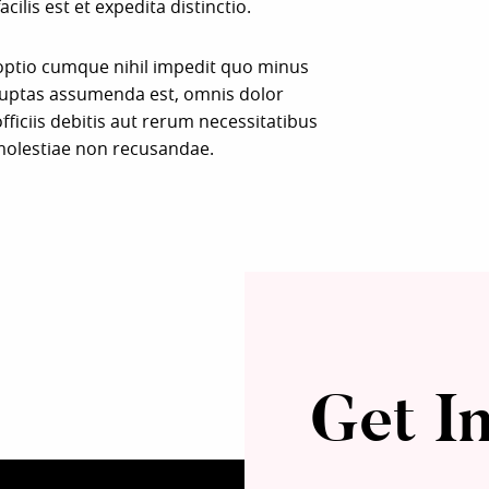
lis est et expedita distinctio.
 optio cumque nihil impedit quo minus
luptas assumenda est, omnis dolor
iciis debitis aut rerum necessitatibus
 molestiae non recusandae.
Get I