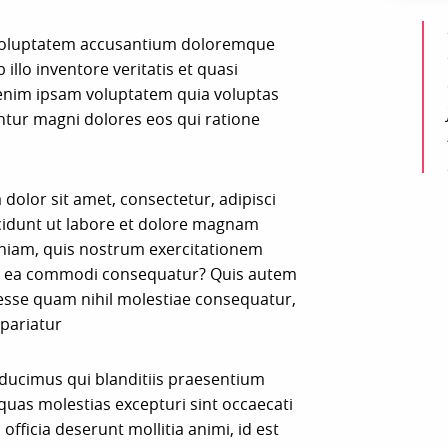
it voluptatem accusantium doloremque
llo inventore veritatis et quasi
 enim ipsam voluptatem quia voluptas
untur magni dolores eos qui ratione
olor sit amet, consectetur, adipisci
cidunt ut labore et dolore magnam
niam, quis nostrum exercitationem
d ex ea commodi consequatur? Quis autem
t esse quam nihil molestiae consequatur,
 pariatur
 ducimus qui blanditiis praesentium
quas molestias excepturi sint occaecati
officia deserunt mollitia animi, id est