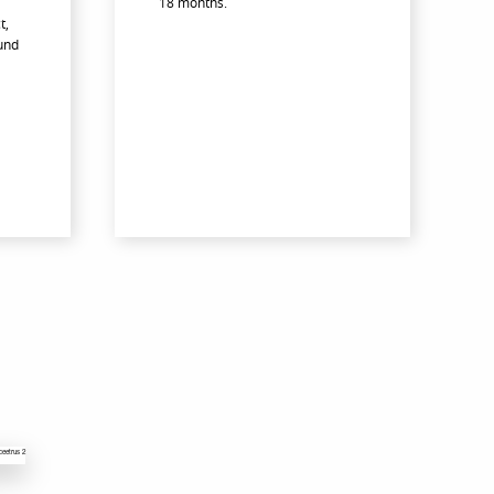
18 months.
t,
und