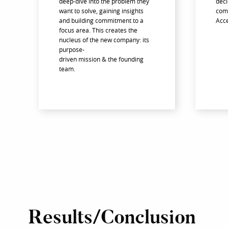
deep-dive into the problem they
deci
want to solve, gaining insights
comp
and building commitment to a
Acce
focus area. This creates the
nucleus of the new company: its
purpose-
driven mission & the founding
team.
Results/Conclusion